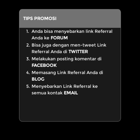
TIPS PROMOSI
1.
Anda bisa menyebarkan link Referral
Anda ke
FORUM
2.
Bisa juga dengan men-tweet Link
Referral Anda di
TWITTER
3.
Melakukan posting komentar di
FACEBOOK
4.
Memasang Link Referral Anda di
BLOG
5.
Menyebarkan Link Referral ke
semua kontak
EMAIL