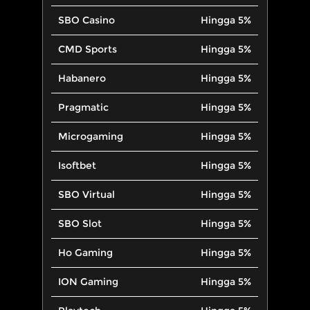
SBO Casino
Hingga 5%
CMD Sports
Hingga 5%
Habanero
Hingga 5%
Pragmatic
Hingga 5%
Microgaming
Hingga 5%
Isoftbet
Hingga 5%
SBO Virtual
Hingga 5%
SBO Slot
Hingga 5%
Ho Gaming
Hingga 5%
ION Gaming
Hingga 5%