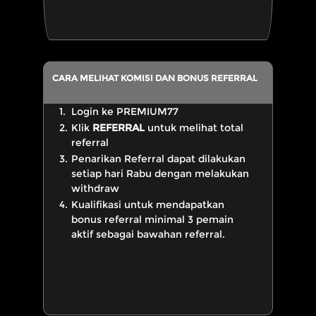
CARA MELIHAT KOMISI DAN BONUS REFERRAL
1.
Login ke PREMIUM77
2.
Klik
REFERRAL
untuk melihat total
referral
3.
Penarikan Referral dapat dilakukan
setiap hari Rabu dengan melakukan
withdraw
4.
Kualifikasi untuk mendapatkan
bonus referral minimal 3 pemain
aktif sebagai bawahan referral.