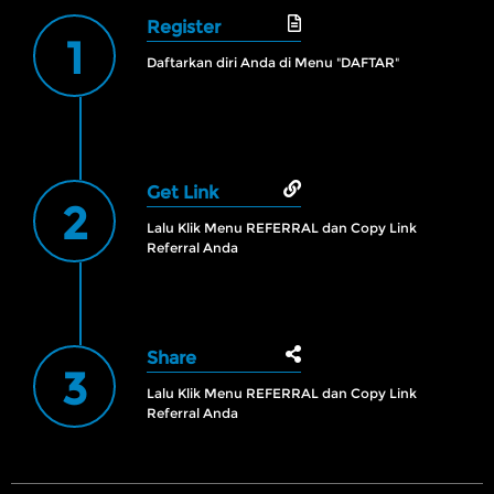
Promosi
Register
1
Hubungi Kami
Daftarkan diri Anda di Menu "DAFTAR"
Live Chat
Pengaduan Customer
Pilih Bahasa:
Get Link
2
Lalu Klik Menu REFERRAL dan Copy Link
Referral Anda
MASUK
DAFTAR
&copy; Premium77 - Play The Best IDNSlot
Games Most Popular in Indonesia. Hak Cipta
Share
Dilindungi.
3
Lalu Klik Menu REFERRAL dan Copy Link
Referral Anda